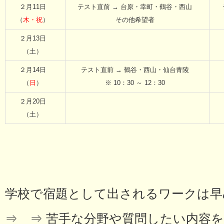
２月11日
テスト直前 → 台原・幸町・鶴谷・西山
（
木・祝
）
その他希望者
２月13日
（土）
２月14日
テスト直前 → 鶴谷・西山・仙台青陵
（
日
）
※ 10：30 ～ 12：30
２月20日
（土）
学校で宿題として出されるワークは早
⇒ ⇒ 苦手な分野や質問したい内容