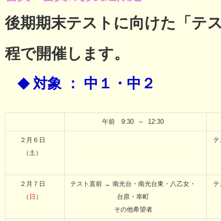
後期期末テストに向けた「テ
程で開催します。
対象 ： 中１・中２
◆
午前 9:30 ～ 12:30
２月６日
テ
（土）
２月７日
テスト直前 → 南光台・南光台東・八乙女・
テ
（
日
）
台原・幸町
その他希望者