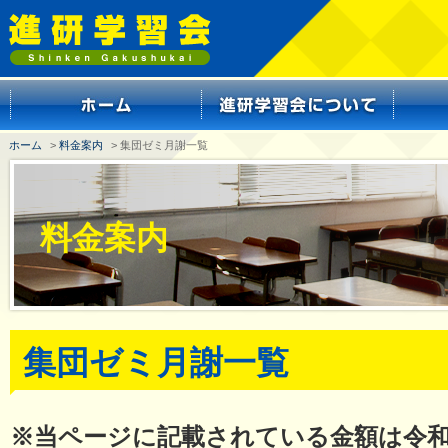
ホーム
>
料金案内
> 集団ゼミ月謝一覧
料金案内
集団ゼミ月謝一覧
※当ページに記載されている金額は令和