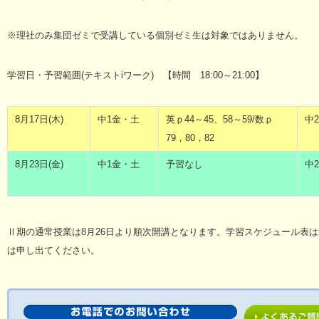
※理社のみ集団ゼミで受講している個別ゼミ生は対象ではありません。
学習日・予習範囲(テキストiワーク) 【時間 18:00～21:00】
8月17日(木)
中1金・土
英ｐ44～45、58～59/数ｐ
中
79，80，82
8月23日(金)
中1金・土
予習なし
中
Ⅱ期の通常授業は8月26日より順次開講となります。学習スケジュール表
は申し出てください。