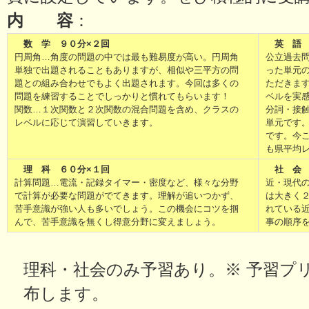
内 容
：
数 学 ９０分×２回
英 語 
円周角…角度の問題の中では最も難易度が高い。円周角
公立過去
単独で出題されることもありますが、相似や三平方の問
った単元
題との組み合わせでもよく出題されます。今回は多くの
ただきます
問題を練習することでしっかりと慣れてもらいます！
ベルを実
関数…１次関数と２次関数の混合問題を含め、クラスの
分詞・接
レベルに応じて演習していきます。
単元です
です。今
も県平均
理 科 ６０分×１回
社 会 
計算問題…電流・記録タイマー・密度など、様々な分野
近・現代
で計算が必要な問題がでてきます。理解が追いつかず、
は大きく
苦手意識が強い人も多いでしょう。この機会にコツを掴
れている
んで、苦手意識を無くし得意分野に変えましょう。
事の順序
理科・社会のみ予習あり。※ 予習プ
布しま