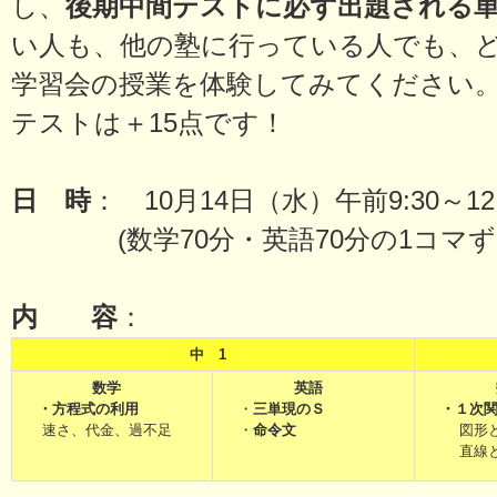
し、
後期中間テストに必ず出題される
い人も、他の塾に行っている人でも、ど
学習会の授業を体験してみてください。
テストは＋15点です！
日 時
： 10月14日（水）午前9:30～12:
(数学70分・英語70分の1コマず
内 容
：
中 1
数学
英語
・方程式の利用
・
三単現のＳ
・１次関
速さ、代金、過不足
・
命令文
図形
直線