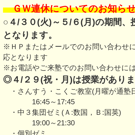
ＧＷ連休についてのお知ら
○４/３０(火)～５/６(月)の期
となります。
※ＨＰまたはメールでのお問い合わせに
応となります
※お電話やご来塾でのお問い合わせに
◎４/２９(祝・月)は授業があり
・さんすう・こくご教室(月曜が通塾日
16:45～17:45
・中３集団ゼミ(Ａ:数国，Ｂ:国英)
19:00～21:30
・個別ゼミ