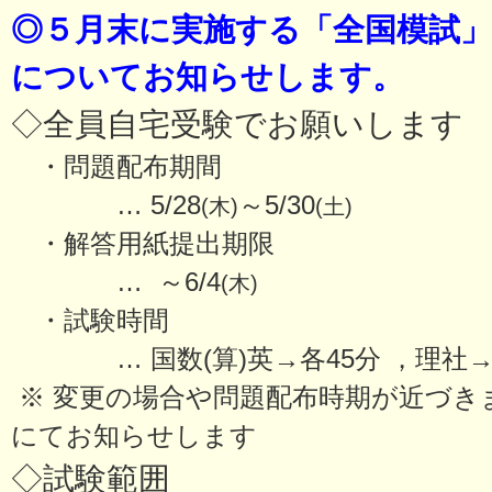
◎５月末に実施する「全国模試
についてお知らせします。
◇全員自宅受験でお願いします
・問題配布期間
… 5/28
～5/30
(木)
(土)
・解答用紙提出期限
… ～6/4
(木)
・試験時間
… 国数(算)英→各45分 ，理社→
※ 変更の場合や問題配布時期が近づき
にてお知らせします
◇試験範囲