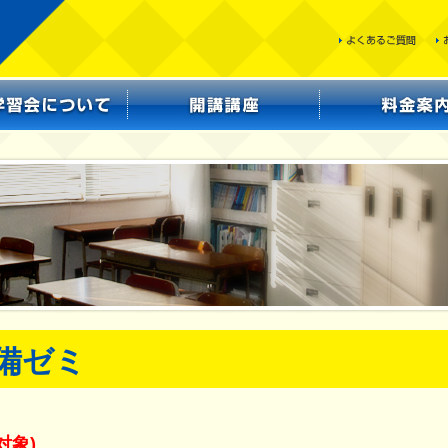
備ゼミ
対象)