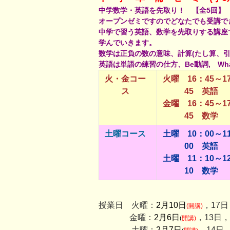
中学数学・英語を先取り！ 【全5回】
オープンゼミですのでどなたでも受講で
中学で習う英語、数学を先取りする講座
学んでいきます。
数学は正負の数の意味、計算(たし算、
英語は単語の練習の仕方、Be動詞, What
火・金コー
火曜 16：45～1
ス
45 英語
金曜 16：45～1
45 数学
土曜コース
土曜 10：00～1
00 英語
土曜 11：10～1
10 数学
授業日 火曜：
2月10日
，17日
(開講)
金曜：
2月6日
，13日，
(
開講)
土曜：
2月7日
，14日，