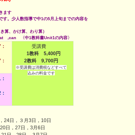
きます
です。少人数指導で中1の5月上旬までの内容を
引き算、かけ算、わり算）
 ,can 〈中1教科書Unit1の内容〉
7：
受講費
1教科 5,400円
7：
2教科 9,700円
※受講費は消費税などすべて
込みの料金です
1：
2：
，24日，３月3日，10日
20日，27日，
3月6日
21日，28日, 3月7日