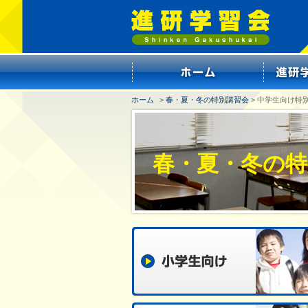
ホーム
>
春・夏・冬の特別講習会
> 中学生向け特
春・夏・冬の特