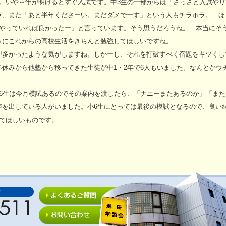
。いや～年が明けるとすぐ入試です。中3生の一部からは「さっさと入試やり
ラ、また「あと半年くださーい。まだダメでーす」という人もチラホラ。 ほ
りやっていれば良かったー」と言っています。そう思うだろうね。 本当にそ
うにこれからの高校生活をきちんと勉強してほしいですね。
が多かったような気がしますね。しかーし、それを打破すべく宿題をキツくし
休みから他塾から移ってきた生徒が中1・2年で6人もいました。なんとかウ
6生は今月模試あるのでその案内を渡したら、「ナニーまたあるのか」「また
声を出している人がいました。小6生にとっては最後の模試となるので、良い
てほしいものです。