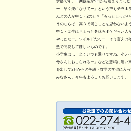
伊藤です。Ⅲ期授業が9日から始まりました
ー、早く楽になりてー」という声もチラホ
んどの人が中１・2のとき「もっとしっか
うのならば、高３で同じことを思わないよ
中１・２生はちょっと冬休みボケだった人
やったぜー。ワイルドだろー そう言えば冬
塾で開花してほしいものです。
小学生は… 全くいつも通りですね。小5・
母さんにおこられるー」などと悲鳴に近い
を出して2月からの英語・数学の学習に入っ
みなさん、今年もよろしくお願いします。