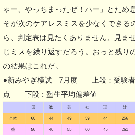
ゃー、やっちまったぜ！ハー」とため
そが次のケアレスミスを少なくできる
ら、判定表は見たくありません。見ま
じミスを繰り返すだろう。おっと残り
の結果はこれだ。
●新みやぎ模試 7月度 上段：受験者
点 下段：塾生平均偏差値
国
数
英
社
理
計
全体
60
44
49
59
44
256
塾
56
46
55
60
45
261