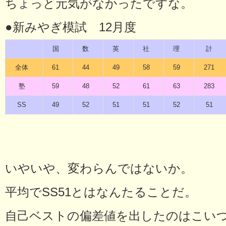
ちょっと元気がなかったですな。
●新みやぎ模試 12月度
国
数
英
社
理
計
全体
61
44
49
58
59
271
塾
59
48
52
61
63
283
SS
49
52
51
51
52
51
いやいや、変わらんではないか。
平均でSS51とはなんたることだ。
自己ベストの偏差値を出したのはこい