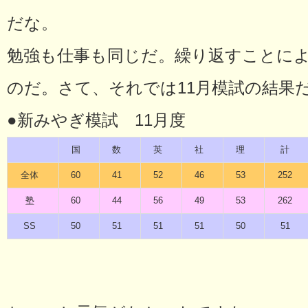
だな。
勉強も仕事も同じだ。繰り返すことに
のだ。さて、それでは11月模試の結果
●新みやぎ模試 11月度
国
数
英
社
理
計
全体
60
41
52
46
53
252
塾
60
44
56
49
53
262
SS
50
51
51
51
50
51