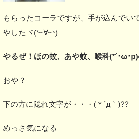
もらったコーラですが、手が込んでい
やしたヾ(*~∀~*)ゞ
やるぜ！ほの蚊、あや蚊、喉科(*´･ω･p)
おや？
下の方に隠れ文字が・・・(＊´д｀)??
めっさ気になる