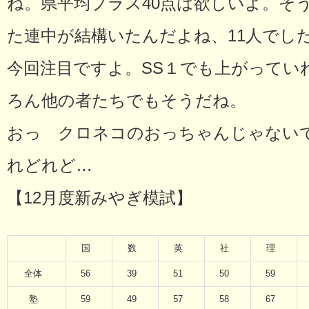
ね。県平均プラス40点は欲しいよ。そ
た連中が結構いたんだよね、11人でし
今回注目ですよ。SS１でも上がってい
ろん他の者たちでもそうだね。
おっ クロネコのおっちゃんじゃない
れどれど…
【12月度新みやぎ模試】
国
数
英
社
理
全体
56
39
51
50
59
塾
59
49
57
58
67