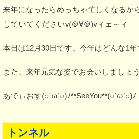
来年になったらめっちゃ忙しくなるか
していてくださいv(＠∀＠)vィェ～ィ
本日は12月30日です。今年はどんな1
また、来年元気な姿でお会いしましょ
あでぃおす(○´ω`○)ﾉ**SeeYou**(○´ω`○)ﾉ
トンネル