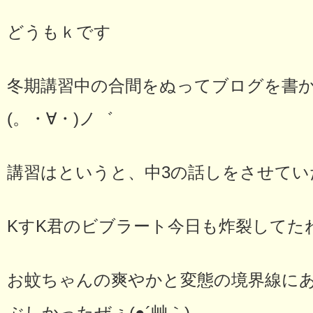
どうもｋです
冬期講習中の合間をぬってブログを書
(。・∀・)ノ゛
講習はというと、中3の話しをさせてい
KすK君のビブラート今日も炸裂してたねぇ
お蚊ちゃんの爽やかと変態の境界線に