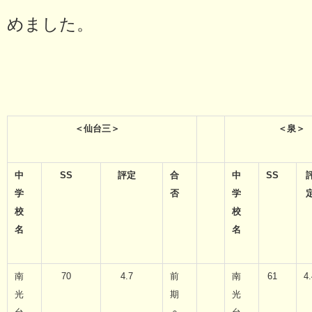
めました。
＜仙台三＞
＜泉＞
中
SS
評定
合
中
SS
学
否
学
校
校
名
名
南
70
4.7
前
南
61
4.
光
期
光