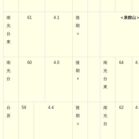
南
61
4.1
後
＜泉館山
光
期
台
○
東
南
60
4.0
後
南
64
4.
光
期
光
台
×
台
東
台
59
4.4
後
南
62
4.
原
期
光
○
台