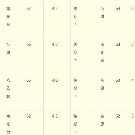
南
67
4.2
後
台
54
3.
光
期
原
台
○
台
66
4.3
後
南
53
3.
原
期
光
○
台
八
65
4.0
後
台
53
4.
乙
期
原
女
×
南
62
4.5
後
台
52
3.
光
期
原
台
×