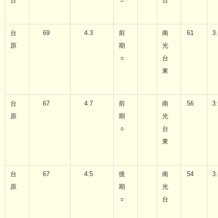
台
○
台
台
69
4.3
前
南
61
3.
原
期
光
○
台
東
台
67
4.7
前
南
56
3.
原
期
光
○
台
東
台
67
4.5
後
南
54
3.
原
期
光
○
台