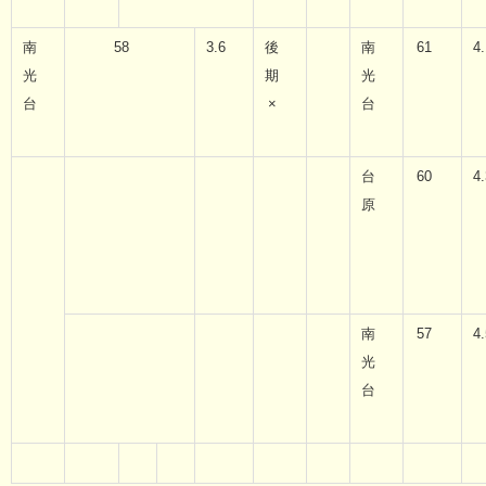
南
58
3.6
後
南
61
4.
光
期
光
台
×
台
台
60
4.
原
南
57
4.
光
台