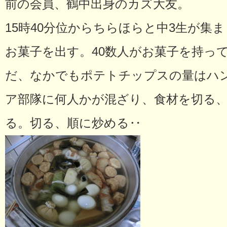
前の会員、鶴中出身のカズ大友。
15時40分位からちらほらと中3生が集
お菓子を出す。40数人がお菓子を持っ
だ、なかでもポテトチップスの量はハ
ア部隊に何人かが混ざり、食材を切る
る。切る、順に炒める‥