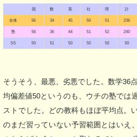
国
数
英
社
理
計
全体
56
34
45
50
51
236
塾
56
36
44
51
52
240
SS
50
51
50
50
50
50
そうそう、最悪、劣悪でした。数学36点
均偏差値50というのも、ウチの塾では
ストでした。どの教科もほぼ平均点。い
のまだ習っていない予習範囲とはいえ