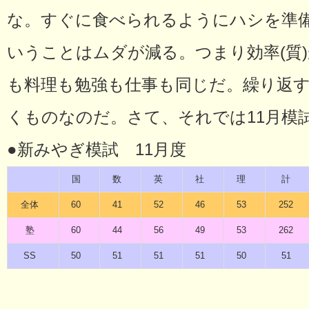
な。すぐに食べられるようにハシを準
いうことはムダが減る。つまり効率(質
も料理も勉強も仕事も同じだ。繰り返
くものなのだ。さて、それでは11月模
●新みやぎ模試 11月度
国
数
英
社
理
計
全体
60
41
52
46
53
252
塾
60
44
56
49
53
262
SS
50
51
51
51
50
51