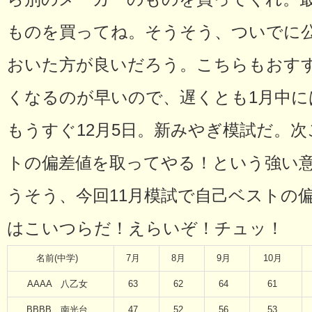
ものを買ってね。そうそう、ついでに
おいた方が良いだろう。こちらもおす
くなるのが早いので、遅くとも1月中
もうすぐ12月5日。新みやぎ模試だ。
トの偏差値を取ってやる！という強い
うそう、今回11月模試で自己ベストの
はこいつらだ！えらいぞ！チュッ！
名前(中学)
7月
8月
9月
10月
AAAA 八乙女
63
62
64
61
BBBB 南光台
47
52
56
53