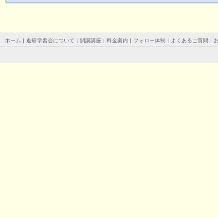
ホーム
|
進研学習会について
|
開講講座
|
料金案内
|
フォロー体制
|
よくあるご質問
|