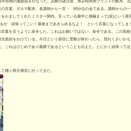
毎年恒例の激励会を行なった。試験の諸注意、休み時間用プリントの配布、元
の言葉、ダルマ配布、各講師から一言‥ 60分位の会である。講師からの一
をかましてくれたミスター関内。言っている最中に感極まって(涙)という憲
るが 頑張ってこい！最後まであきらめるなよ！ という言葉になってしま
の言葉を言うように命令した。これはお願いではない、命令である。この高校
相当負担をかけている。今日という節目に受験が終わったら、照れくさいかも
た、これはけじめであり義務であるということも伝えた。とにかく頑張ってほ
して榴ヶ岡天満宮に行ってきた。