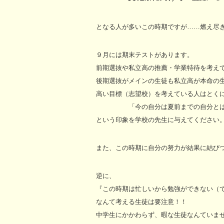
となる人が多いこの時期ですが……燃え尽
９月には期末テストがあります。
前期選抜や私立高の推薦・学業特待を考え
後期選抜がメインの生徒も私立高が本命の
高い目標（志望校）を考えている人はとく
「今の自分は夏前までの自分とは
という印象を学校の先生に与えてください
また、この時期に自分の努力が結果に結び
逆に、
『この時期は忙しいから勉強ができない（
なんて考える生徒は要注意！！
中学生にかかわらず、暇な生徒なんていま