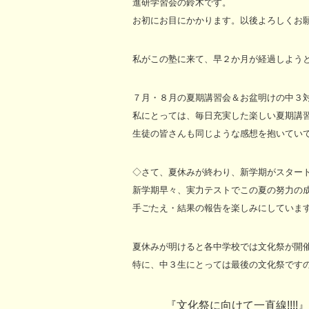
進研学習会の鈴木です。
お初にお目にかかります。以後よろしくお
私がこの塾に来て、早２か月が経過しよう
７月・８月の夏期講習会＆お盆明けの中３対象のﾊ
私にとっては、毎日充実した楽しい夏期講
生徒の皆さんも同じような感想を抱いてい
◇さて、夏休みが終わり、新学期がスター
新学期早々、実力テストでこの夏の努力の
手ごたえ・結果の報告を楽しみにしています
夏休みが明けると各中学校では文化祭が開
特に、中３生にとっては最後の文化祭です
『文化祭に向けて一直線!!!!』