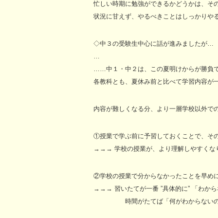
忙しい時期に勉強ができるかどうかは、その人
状況に甘えず、やるべきことはしっかりや
◇中３の受験生中心に話が進みましたが…
…
……中１・中２は、この夏明けからが勝負
各教科とも、夏休み前と比べて学習内容が
内容が難しくなる分、より一層学校以外で
①授業で学ぶ前に予習しておくことで、そ
→→→ 学校の授業が、より理解しやすくな
②学校の授業で分からなかったことを早め
→→→ 習いたてが一番 ”具体的に” 「わ
時間がたてば「何がわからないのか