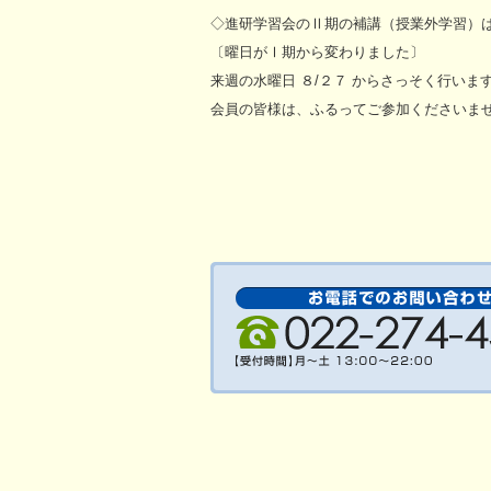
◇進研学習会のⅡ期の補講（授業外学習）
〔曜日がⅠ期から変わりました〕
来週の水曜日 ８/２７ からさっそく行いま
会員の皆様は、ふるってご参加くださいま