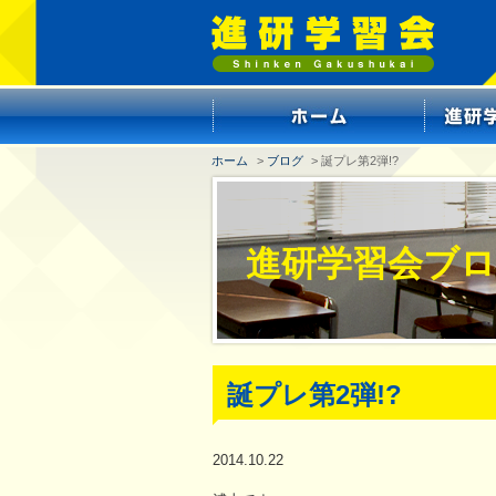
ホーム
>
ブログ
> 誕プレ第2弾!?
進研学習会ブ
誕プレ第2弾!?
2014.10.22