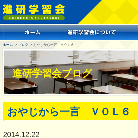
ホーム
>
ブログ
> おやじから一言 ＶＯＬ６
進研学習会ブログ
おやじから一言 ＶＯＬ６
2014.12.22