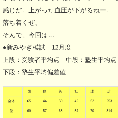
感じだ。上がった血圧が下がるねー。
落ち着くぜ。
そんで、今回は…
●新みやぎ模試 12月度
上段：受験者平均点 中段：塾生平均点
下段：塾生平均偏差値
国
数
英
社
理
計
全体
65
44
50
42
52
253
塾
69
57
63
54
70
314