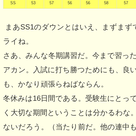
SS
53
57
56
56
58
57
まあSS1のダウンとはいえ、まずまず
ライね。
さあ、みんな冬期講習だ。今まで習っ
アカン。入試に打ち勝つためにも、良
も、かなり頑張らねばならん。
冬休みは16日間である。受験生にとっ
く大切な期間ということは分かるわな
ないだろう。（当たり前だ。他の連中