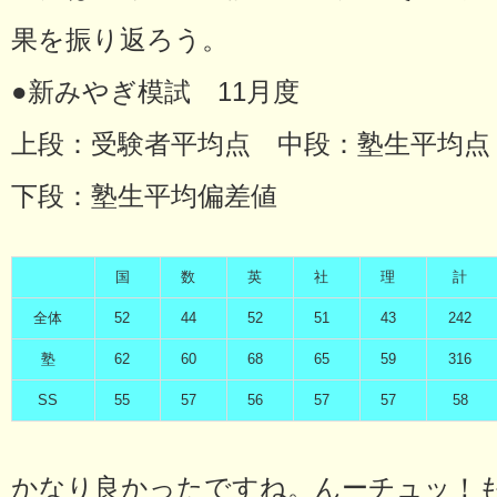
果を振り返ろう。
●新みやぎ模試 11月度
上段：受験者平均点 中段：塾生平均点
下段：塾生平均偏差値
国
数
英
社
理
計
全体
52
44
52
51
43
242
塾
62
60
68
65
59
316
SS
55
57
56
57
57
58
かなり良かったですね。んーチュッ！