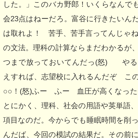
した。」このバカ野郎！いくらなんで
会23点はねーだろ。富谷に行きたいん
は取れよ！ 苦手、苦手言ってんじゃ
の文法。理科の計算ならまだわかるが
つまで放っておいてんだっ(怒) や
えすれば、志望校に入れるんだぞ こ
○○！(怒)ふー ふー 血圧が高くなっ
とにかく、理科、社会の用語や英単語
項目なのだ。今からでも睡眠時間を削
んだば、今回の模試の結果だ。その前に