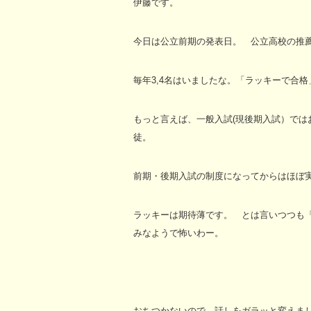
伊藤です。
今日は公立前期の発表日。 公立高校の推
毎年3,4名はいましたな。「ラッキーで合
もっと言えば、一般入試(現後期入試）で
徒。
前期・後期入試の制度になってからはほぼ実
ラッキーは期待薄です。 とは言いつつも
みなようで怖いわー。
おちつかないので、話しをガラッと変えま