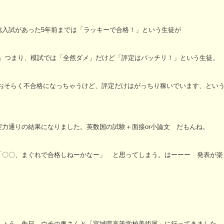
薦入試があった5年前までは「ラッキーで合格！」という生徒が
格」つまり、模試では「全然ダメ」だけど「評定はバッチリ！」という生徒。
はおそらく不合格になっちゃうけど、評定だけはがっちり稼いでいます、とい
力通りの結果になりました。英数国の試験＋面接or小論文 だもんね。
「〇〇、まぐれで合格しねーかなー」 と思ってしまう。はーーー 発表が楽
しょう。先日、ウチの奥さんと「宮城県高等学校美術展」に行ってきました。