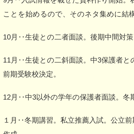
9月‥入試情報を載せた資料作り開始。
ことを始めるので、そのネタ集めに結
10月‥生徒との二者面談。後期中間対
11月‥生徒との二斜面談。中3保護者
前期受験校決定。
12月‥中3以外の学年の保護者面談。
１月‥冬期講習。私立推薦入試。公立前