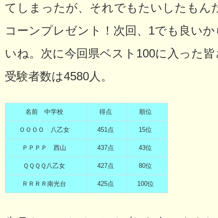
てしまったが、それでもたいしたもん
コーンプレゼント！次回、1でも良い
いね。次に今回県ベスト100に入った
受験者数は4580人。
名前 中学校
得点
順位
ＯＯＯＯ 八乙女
451点
15位
ＰＰＰＰ 西山
437点
43位
ＱＱＱＱ八乙女
427点
80位
ＲＲＲＲ南光台
425点
100位