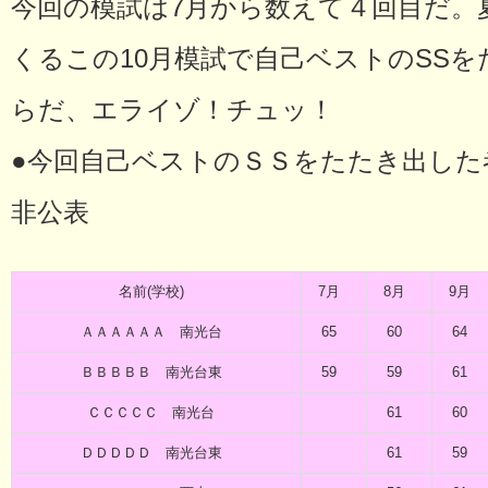
今回の模試は7月から数えて４回目だ。
くるこの10月模試で自己ベストのSS
らだ、エライゾ！チュッ！
●今回自己ベストのＳＳをたたき出した
非公表
名前(学校)
7月
8月
9月
ＡＡＡＡＡＡ 南光台
65
60
64
ＢＢＢＢＢ 南光台東
59
59
61
ＣＣＣＣＣ 南光台
61
60
ＤＤＤＤＤ 南光台東
61
59