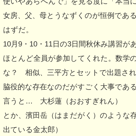
使いやあらへんで」を見る度に「本当に
女房、父、母とうなずくのが恒例であ
はずだ。
10月9・10・11日の3日間秋休み講習
ほとんど全員が参加してくれた。数学
な？ 相似、三平方とセットで出題さ
脇役的な存在なのだがすごく大事であ
言うと… 大杉蓮（おおすぎれん）
とか、濱田岳（はまだがく）のような存
出ている金太郎）