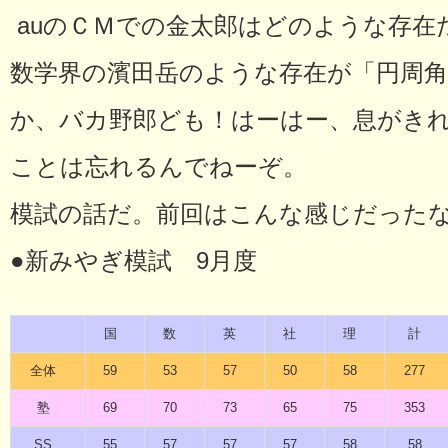
auのＣＭでの金太郎はどのような存在
数学界の濱田岳のような存在が「円周
か、バカ野郎ども！はーはー、息がき
ことは忘れるんでねーぞ。
模試の話だ。前回はこんな感じだった
●新みやぎ模試 9月度
国
数
英
社
理
計
全体
59
53
57
50
58
277
塾
69
70
73
65
75
353
SS
55
57
57
57
58
58