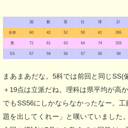
国
数
英
社
理
計
全体
60
42
52
50
61
265
塾
72
61
63
64
74
333
SS
57
59
56
57
56
58
まあまあだな。5科では前回と同じSS(
＋19点は立派だね。理科は県平均が高か
でもSS56にしかならなかったなー。
題を出してくれー」と嘆いていました