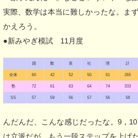
実際、数学は本当に難しかったな。まず
かえろう。
●新みやぎ模試 11月度
国
数
英
社
理
計
全体
60
42
52
50
61
265
塾
72
61
63
64
74
333
SS
57
59
56
57
56
58
んだんだ、こんな感じだったな。9，10，
は立派だが、もう一段ステップを上げ