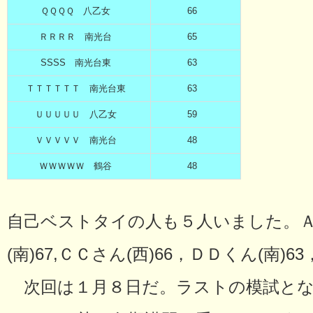
ＱＱＱＱ 八乙女
66
ＲＲＲＲ 南光台
65
SSSS 南光台東
63
ＴＴＴＴＴＴ 南光台東
63
ＵＵＵＵＵ 八乙女
59
ＶＶＶＶＶ 南光台
48
ＷＷＷＷＷ 鶴谷
48
自己ベストタイの人も５人いました。ＡＡ
(南)67,ＣＣさん(西)66，ＤＤくん(南)6
次回は１月８日だ。ラストの模試とな