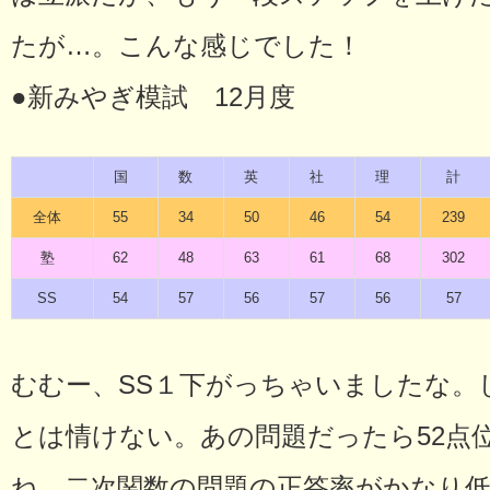
たが…。こんな感じでした！
●新みやぎ模試 12月度
国
数
英
社
理
計
全体
55
34
50
46
54
239
塾
62
48
63
61
68
302
SS
54
57
56
57
56
57
むむー、SS１下がっちゃいましたな。
とは情けない。あの問題だったら52点
ね。二次関数の問題の正答率がかなり