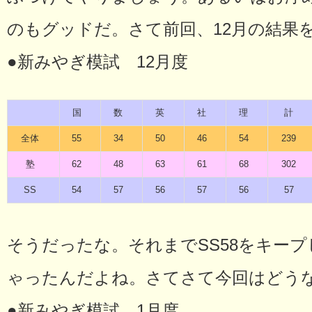
のもグッドだ。さて前回、12月の結果
●新みやぎ模試 12月度
国
数
英
社
理
計
全体
55
34
50
46
54
239
塾
62
48
63
61
68
302
SS
54
57
56
57
56
57
そうだったな。それまでSS58をキープ
ゃったんだよね。さてさて今回はどう
●新みやぎ模試 1月度