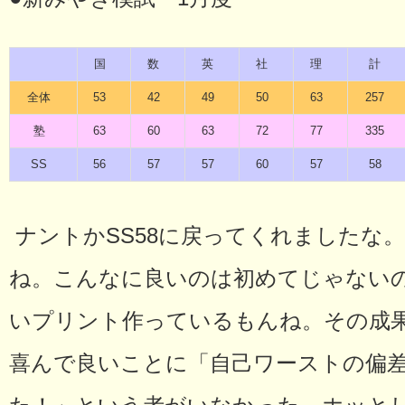
国
数
英
社
理
計
全体
53
42
49
50
63
257
塾
63
60
63
72
77
335
SS
56
57
57
60
57
58
ナントかSS58に戻ってくれましたな
ね。こんなに良いのは初めてじゃない
いプリント作っているもんね。その成
喜んで良いことに「自己ワーストの偏