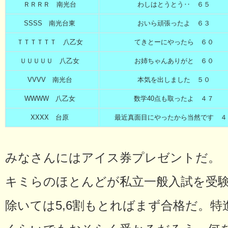
ＲＲＲＲ 南光台
わしはとうとう‥ ６５
SSSS 南光台東
おいら頑張ったよ ６３
ＴＴＴＴＴＴ 八乙女
てきとーにやったら ６０
ＵＵＵＵＵ 八乙女
お姉ちゃんありがと ６０
VVVV 南光台
本気を出しました ５０
WWWW 八乙女
数学40点も取ったよ ４７
XXXX 台原
最近真面目にやったから当然です ４
みなさんにはアイス券プレゼントだ。
キミらのほとんどが私立一般入試を受
除いては5,6割もとればまず合格だ。特