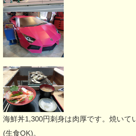
海鮮丼1,300円刺身は肉厚です。焼いて
(生食OK)。