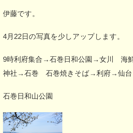
伊藤です。
4月22日の写真を少しアップします。
9時利府集合→石巻日和公園→女川 海
神社→石巻 石巻焼きそば→利府→仙台
石巻日和山公園