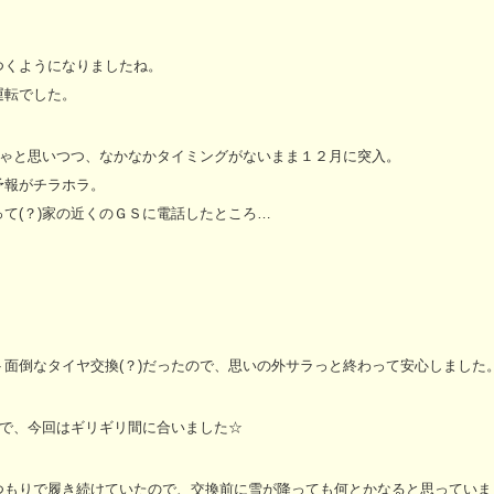
つくようになりましたね。
運転でした。
きゃと思いつつ、なかなかタイミングがないまま１２月に突入。
予報がチラホラ。
て(？)家の近くのＧＳに電話したところ…
面倒なタイヤ交換(？)だったので、思いの外サラっと終わって安心しました
ので、今回はギリギリ間に合いました☆
つもりで履き続けていたので、交換前に雪が降っても何とかなると思っていま