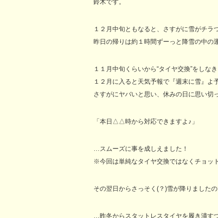
鈴木です。
１２月中旬ともなると、さすがに雪がチラ
昨日の帰りは約１時間ずーっと降雪の中の
１１月中旬くらいから“タイヤ交換”をしな
１２月に入ると天気予報で『週末に雪』よ
さすがにヤバいと思い、休みの日に思い切っ
「本日△△時から対応できますよ♪」
…スムーズに事を成しえました！
※今回は単純なタイヤ交換ではなくチョット
その翌日からさっそく(？)雪が降りました
…昨冬からスタットレスタイヤを履き潰す