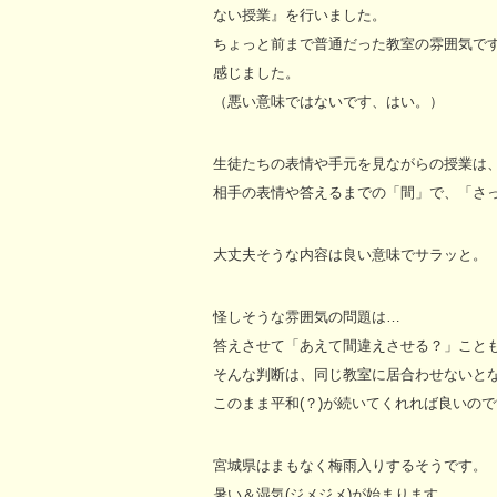
ない授業』を行いました。
ちょっと前まで普通だった教室の雰囲気ですが
感じました。
（悪い意味ではないです、はい。）
生徒たちの表情や手元を見ながらの授業は
相手の表情や答えるまでの「間」で、「さ
大丈夫そうな内容は良い意味でサラッと。
怪しそうな雰囲気の問題は…
答えさせて「あえて間違えさせる？」こと
そんな判断は、同じ教室に居合わせないと
このまま平和(？)が続いてくれれば良いの
宮城県はまもなく梅雨入りするそうです。
暑い＆湿気(ジメジメ)が始まります。