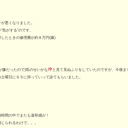
子が悪くなりました。
“気がする”のです。
したときの修理費が約８万円(爆)
が嫌だったので)気のせいかな
と見て見ぬふりをしていたのですが、今後ま
の土曜日にＧＳに持っていって診てもらいました。
勤時間の中でまたも違和感が！
感じられるわけで。。。