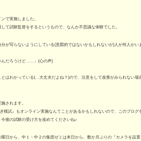
インで実施しました。
通して試験監督をするというもので、なんか不思議な体験でした。
分が写らないようにしている(意図的ではないかもしれないが)人が何人かい
んだろうけど……」(心の声)
とはわかっている(…大丈夫だよね？)ので、注意をして改善がみられない場
実施されます。
やぎ模試』もオンライン実施なんてことがあるかもしれないので、このブログ
、今後の試験の受け方を改めてくださいね♪
水曜日から、中１・中２の集団ゼミは本日から、数か月ぶりの『カメラを設置