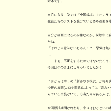
鈴木です。
６月に入り、塾では『全国模試』をオンラ
生徒たちのテストを受けている姿を画面を
自分が画面に映るのが嫌なのか、試験中に自
たね。
「それじゃ意味ないじゃん！？…悪気は無い
…
……まぁ、不正をするためではないだろうこ
今回はそのままにしちゃいました(汗)
７月からは中３の『新みやぎ模試』が毎月
今後の展開(コロナ問題)によっては『新み
んでいる生徒がいて、心当たりがある人は
全国模試期間が終わり、中３はおとといの