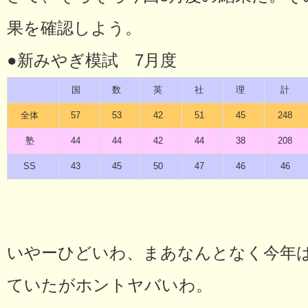
果を確認しよう。
●新みやぎ模試 7月度
国
数
英
社
理
計
全体
57
53
42
51
45
248
塾
44
44
42
44
38
208
SS
43
45
50
47
46
46
いやーひどいわ、まあなんとなく今年
ていたがホントヤバいわ。