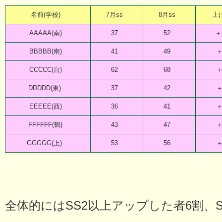
名前(学校)
7月ss
8月ss
上
AAAAA(南)
37
52
＋
BBBBB(南)
41
49
＋
CCCCC(台)
62
68
＋
DDDDD(東)
37
42
＋
EEEEE(西)
36
41
＋
FFFFFF(鶴)
43
47
＋
GGGGG(上)
53
56
＋
全体的にはSS2以上アップした者6割、