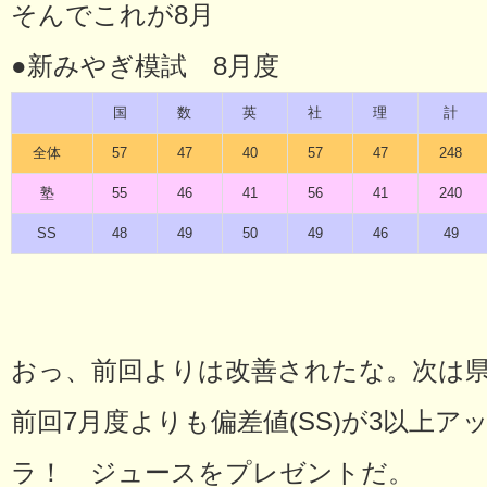
そんでこれが8月
●新みやぎ模試 8月度
国
数
英
社
理
計
全体
57
47
40
57
47
248
塾
55
46
41
56
41
240
SS
48
49
50
49
46
49
おっ、前回よりは改善されたな。次は
前回7月度よりも偏差値(SS)が3以上
ラ！ ジュースをプレゼントだ。