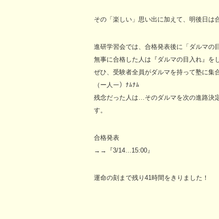
その「楽しい」思い出に加えて、明後日は
進研学習会では、合格発表後に「ダルマの
無事に合格した人は『ダルマの目入れ』を
ぜひ、受験者全員がダルマを持って塾に集
（ー人ー）ﾅﾑﾅﾑ
残念だった人は…そのダルマを次の進路決
す。
合格発表
→→『3/14…15:00』
運命の刻まで残り41時間をきりました！