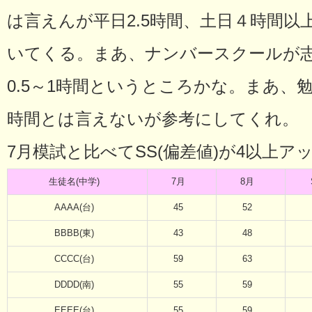
は言えんが平日2.5時間、土日４時間以
いてくる。まあ、ナンバースクールが
0.5～1時間というところかな。まあ、
時間とは言えないが参考にしてくれ。
7月模試と比べてSS(偏差値)が4以上ア
生徒名(中学)
7月
8月
AAAA(台)
45
52
BBBB(東)
43
48
CCCC(台)
59
63
DDDD(南)
55
59
EEEE(台)
55
59